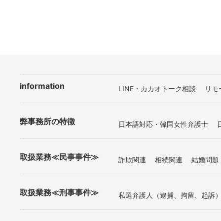
information
LINE・カカオトーク相談
リモ
弊事務所の特徴
日本語対応・韓国女性弁護士
取扱業務≪民事事件≫
詐欺関連
相続関連
結婚問題
取扱業務≪刑事事件≫
私選弁護人（逮捕、拘留、起訴