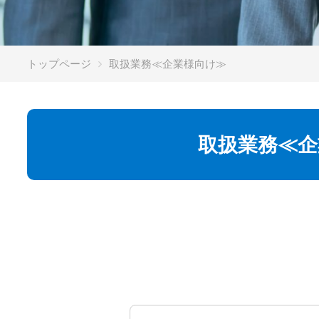
トップページ
取扱業務≪企業様向け≫
取扱業務≪企